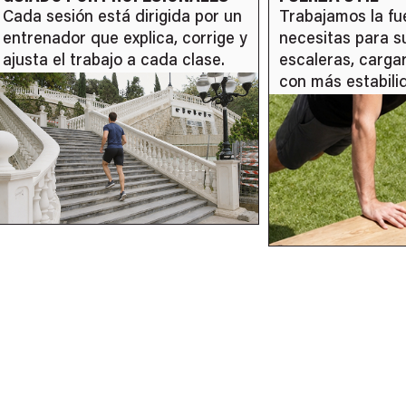
Trabajamos la fuerza que
Mejoramos tu ca
necesitas para subir cuestas,
caminar, correr 
escaleras, cargar peso o caminar
mantenerte acti
con más estabilidad.
tiempo.