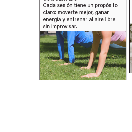
un propósito
Cada sesión está dirigida por un
r, ganar
entrenador que explica, corrige y
l aire libre
ajusta el trabajo a cada clase.