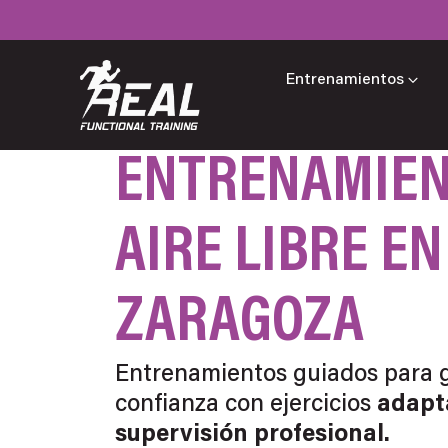
Ir
al
contenido
AB
Entrenamientos
ENTRENAMIEN
AIRE LIBRE EN
ZARAGOZA
Entrenamientos guiados para g
confianza con ejercicios
adapta
supervisión profesional.