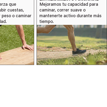
pacidad para
CORPORAL
suave o
Combinamos movilidad,
vo durante más
coordinación y técnica para que
te notes más ágil, más suelto y
con más seguridad.