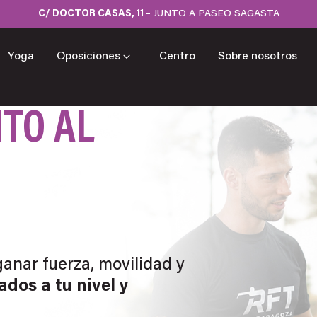
C/ DOCTOR CASAS, 11 –
JUNTO A PASEO SAGASTA
RIR ENTRENAMIENTOS
ABRIR OPOSICIONES
Yoga
Oposiciones
Centro
Sobre nosotros
TO AL
anar fuerza, movilidad y
dos a tu nivel y